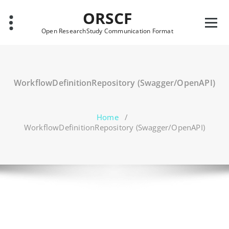
Skip
ORSCF
to
content
Open ResearchStudy Communication Format
WorkflowDefinitionRepository (Swagger/OpenAPI)
Home
/
WorkflowDefinitionRepository (Swagger/OpenAPI)